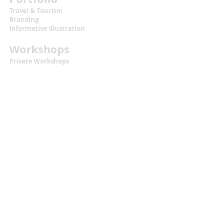
Travel & Tourism
Branding
Informative Illustration
Workshops
Private Workshops
Teams & Groups
Workshops for Kids
Calendar + Tickets
Information
Terms & Conditions
Privacy Statement
Contact
malou.zuidema@gmail.com
+31 (0)6 129 483 18
Located at
Texel, the Netherlands