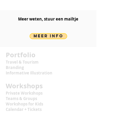
Meer weten, stuur een mailtje​
MEER INFO
Portfolio
Travel & Tourism
Branding
Informative Illustration
Workshops
Private Workshops
Teams & Groups
Workshops for Kids
Calendar + Tickets
Information
Terms & Conditions