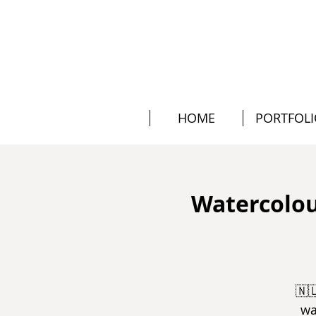
HOME
PORTFOL
Watercolou
🇳
wa