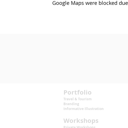
Google Maps were blocked due t
Portfolio
Travel & Tourism
Branding
Informative Illustration
Workshops
Private Workshops