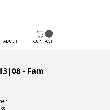
ABOUT
CONTACT
13|08 - Fam
nnen
jke