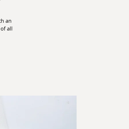
th an
of all