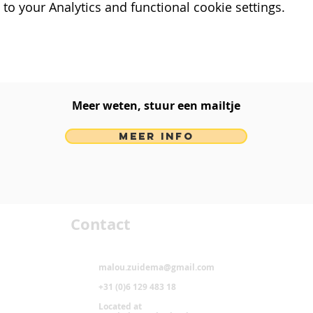
o your Analytics and functional cookie settings.
Meer weten, stuur een mailtje​
MEER INFO
Contact
malou.zuidema@gmail.com
+31 (0)6 129 483 18
Located at