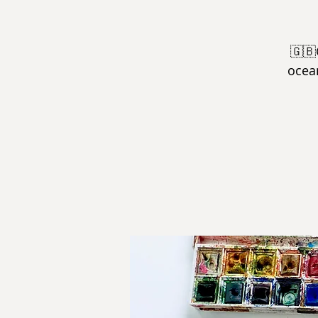
🇬🇧
ocean